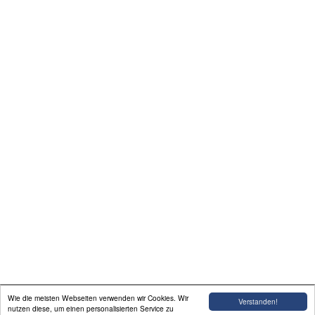
In Erinnerung
Impressum
Links
Kontakt
G&auml;stebuch
News
Vorstandsbereich
Wie die meisten Webseiten verwenden wir Cookies. Wir
Verstanden!
Mitgliederbereich
nutzen diese, um einen personalisierten Service zu