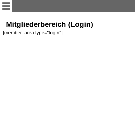
Home
Mitgliederbereich (Login)
[member_area type="login"]
Der Vorstand
Unsere Teams
Züchter
Wir über uns
Termine
Wann und Wo